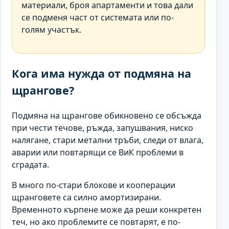
материали, броя апартаменти и това дали
се подменя част от системата или по-
голям участък.
Кога има нужда от подмяна на
щрангове?
Подмяна на щрангове обикновено се обсъжда
при чести течове, ръжда, запушвания, ниско
налягане, стари метални тръби, следи от влага,
аварии или повтарящи се ВиК проблеми в
сградата.
В много по-стари блокове и кооперации
щранговете са силно амортизирани.
Временното кърпене може да реши конкретен
теч, но ако проблемите се повтарят, е по-