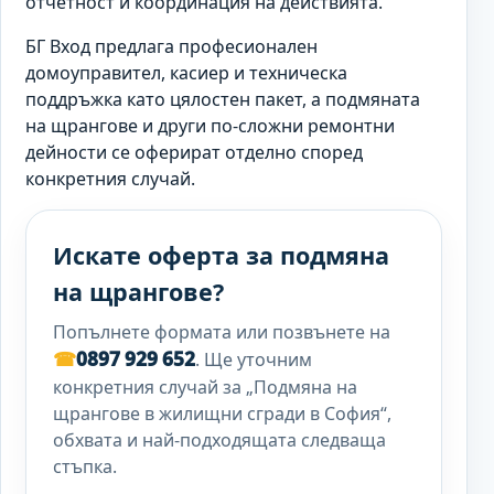
отчетност и координация на действията.
БГ Вход предлага професионален
домоуправител, касиер и техническа
поддръжка като цялостен пакет, а подмяната
на щрангове и други по-сложни ремонтни
дейности се оферират отделно според
конкретния случай.
Искате оферта за подмяна
на щрангове?
Попълнете формата или позвънете на
☎
0897 929 652
. Ще уточним
конкретния случай за „Подмяна на
щрангове в жилищни сгради в София“,
обхвата и най-подходящата следваща
стъпка.