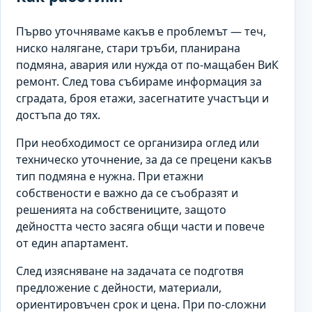
Първо уточняваме какъв е проблемът — теч,
ниско налягане, стари тръби, планирана
подмяна, авария или нужда от по-мащабен ВиК
ремонт. След това събираме информация за
сградата, броя етажи, засегнатите участъци и
достъпа до тях.
При необходимост се организира оглед или
техническо уточнение, за да се прецени какъв
тип подмяна е нужна. При етажни
собствености е важно да се съобразят и
решенията на собствениците, защото
дейността често засяга общи части и повече
от един апартамент.
След изясняване на задачата се подготвя
предложение с дейности, материали,
ориентировъчен срок и цена. При по-сложни