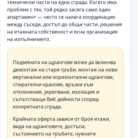
технически части на една сграда. Когато има
проблем с тях, той рядко засяга само един
апартамент — често се налага координация
между съседи, достъп до общи части, решения
на етажната собственост и ясна организация
на изпълнението.
Подмяната на щрангове може да включва
демонтаж на стари тръби, монтаж на нови
вертикални или хоризонтални щрангове,
спирателни кранове, връзки към
отклонения, укрепване, изолация и
съпътстващи ВиК дейности според
конкретната сграда.
Крайната оферта зависи от броя етажи,
вида на щранговете, достъпа,
състоянието на тръбите, нужните