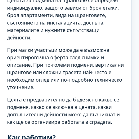
Цената за подмяна на щрангове се определя
индивидуално, защото зависи от броя етажи,
броя апартаменти, вида на щранговете,
състоянието на инсталацията, достъпа,
материалите и нужните съпътстващи
дейности.
При малки участъци може да е възможна
ориентировъчна оферта след снимки и
описание. При по-големи подмени, вертикални
щрангове или сложни трасета най-често е
необходим оглед или по-подробно техническо
уточнение.
Целта е предварително да бъде ясно какво се
подменя, какво се включва в цената, какви
допълнителни дейности може да възникнат и
как ще се организира работата в сградата.
Как работим?