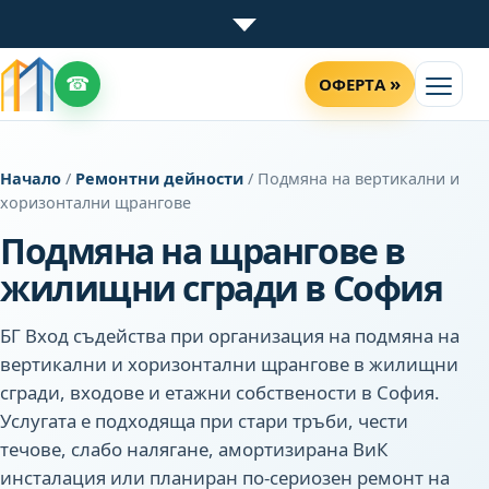
☎
»
ОФЕРТА
Начало
/
Ремонтни дейности
/ Подмяна на вертикални и
хоризонтални щрангове
Подмяна на щрангове в
жилищни сгради в София
БГ Вход съдейства при организация на подмяна на
вертикални и хоризонтални щрангове в жилищни
сгради, входове и етажни собствености в София.
Услугата е подходяща при стари тръби, чести
течове, слабо налягане, амортизирана ВиК
инсталация или планиран по-сериозен ремонт на