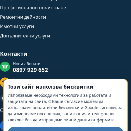
Професионално почистване
Ремонтни дейности
Имотни услуги
Допълнителни услуги
Контакти
Нови абонати
☎
0897 929 652
Техническа поддръжка
☎
0897 929 653
Този сайт използва бисквитки
Използваме необходими технологии за работата и
✉
contactbgvhod@gmail.com
защитата на сайта. С Ваше съгласие можем да
използваме аналитични бисквитки и Google сигнали, за
Свържете се с нас
да измерваме посещения, запитвания и телефонни
кликове без да изпращаме лични данни от формите.