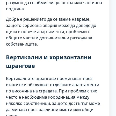
разумно да се обмисли цялостна или частична
подмяна.
Добре е решението да се вземе навреме,
защото сериозна авария може да доведе до
щети в повече апартаменти, проблеми с
общите части и допълнителни разходи за
собствениците.
Вертикални и хоризонтални
щрангове
Вертикалните щрангове преминават през
етажите и обслужват отделните апартаменти
по височина на сградата. При проблем с тях
често е необходима координация между
няколко собственици, защото достъпът може
да минава през различни имоти или общи
части.