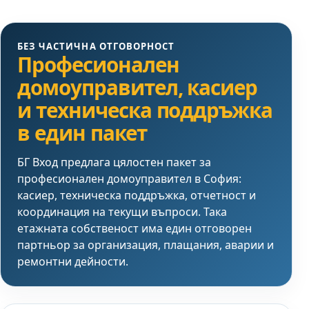
БЕЗ ЧАСТИЧНА ОТГОВОРНОСТ
Професионален
домоуправител, касиер
и техническа поддръжка
в един пакет
БГ Вход предлага цялостен пакет за
професионален домоуправител в София:
касиер, техническа поддръжка, отчетност и
координация на текущи въпроси. Така
етажната собственост има един отговорен
партньор за организация, плащания, аварии и
ремонтни дейности.