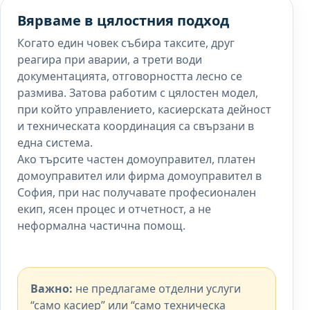
Вярваме в цялостния подход
Когато един човек събира таксите, друг
реагира при аварии, а трети води
документацията, отговорността лесно се
размива. Затова работим с цялостен модел,
при който управлението, касиерската дейност
и техническата координация са свързани в
една система.
Ако търсите частен домоуправител, платен
домоуправител или фирма домоуправител в
София, при нас получавате професионален
екип, ясен процес и отчетност, а не
неформална частична помощ.
Важно:
не предлагаме отделни услуги
“само касиер” или “само техническа