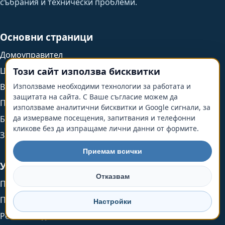
събрания и технически проблеми.
Основни страници
Домоуправител
Този сайт използва бисквитки
Цени
Използваме необходими технологии за работата и
Въпроси
защитата на сайта. С Ваше съгласие можем да
Плащания
използваме аналитични бисквитки и Google сигнали, за
да измерваме посещения, запитвания и телефонни
Блог
кликове без да изпращаме лични данни от формите.
За нас
Приемам всички
Услуги
Отказвам
Професионален домоуправител
Професионално почистване
Настройки
Ремонтни дейности