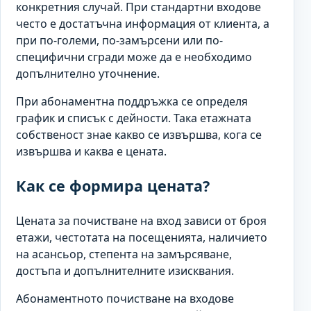
конкретния случай. При стандартни входове
често е достатъчна информация от клиента, а
при по-големи, по-замърсени или по-
специфични сгради може да е необходимо
допълнително уточнение.
При абонаментна поддръжка се определя
график и списък с дейности. Така етажната
собственост знае какво се извършва, кога се
извършва и каква е цената.
Как се формира цената?
Цената за почистване на вход зависи от броя
етажи, честотата на посещенията, наличието
на асансьор, степента на замърсяване,
достъпа и допълнителните изисквания.
Абонаментното почистване на входове