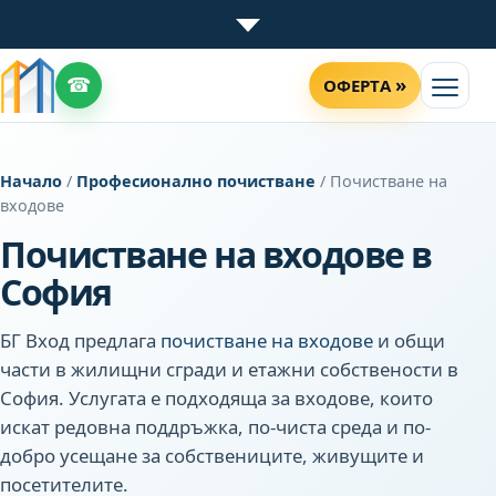
☎
»
ОФЕРТА
Начало
/
Професионално почистване
/ Почистване на
входове
Почистване на входове в
София
БГ Вход предлага
почистване на входове
и общи
части в жилищни сгради и етажни собствености в
София. Услугата е подходяща за входове, които
искат редовна поддръжка, по-чиста среда и по-
добро усещане за собствениците, живущите и
посетителите.