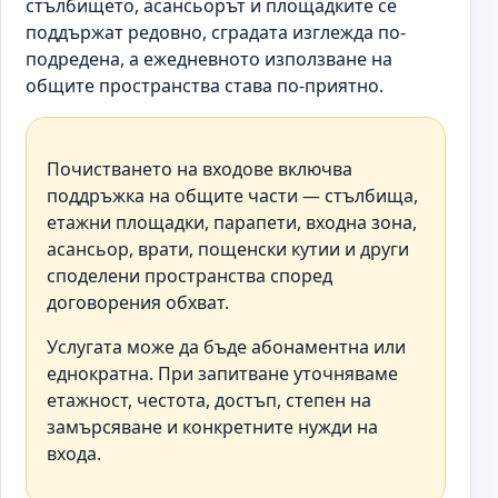
стълбището, асансьорът и площадките се
поддържат редовно, сградата изглежда по-
подредена, а ежедневното използване на
общите пространства става по-приятно.
Почистването на входове включва
поддръжка на общите части — стълбища,
етажни площадки, парапети, входна зона,
асансьор, врати, пощенски кутии и други
споделени пространства според
договорения обхват.
Услугата може да бъде абонаментна или
еднократна. При запитване уточняваме
етажност, честота, достъп, степен на
замърсяване и конкретните нужди на
входа.