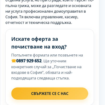
отделна услуга, но при сгради, които търсят по-
пълна грижа, може да разгледате и основната
ни услуга професионален домоуправител в
София. Тя включва управление, касиер,
отчетност и техническа поддръжка.
Искате оферта за
почистване на вход?
Попълнете формата или позвънете на
☎
0897 929 652
. Ще уточним
конкретния случай за „Почистване на
входове в София“, обхвата и най-
подходящата следваща стъпка.
СВЪРЖЕТЕ СЕ С НАС