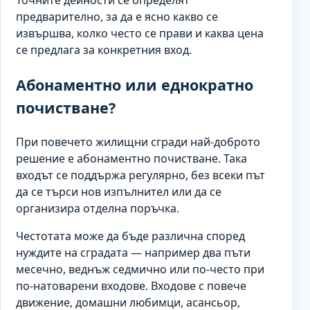
Точните дейности се определят
предварително, за да е ясно какво се
извършва, колко често се прави и каква цена
се предлага за конкретния вход.
Абонаментно или еднократно
почистване?
При повечето жилищни сгради най-доброто
решение е абонаментно почистване. Така
входът се поддържа регулярно, без всеки път
да се търси нов изпълнител или да се
организира отделна поръчка.
Честотата може да бъде различна според
нуждите на сградата — например два пъти
месечно, веднъж седмично или по-често при
по-натоварени входове. Входове с повече
движение, домашни любимци, асансьор,