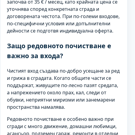
започва от 35 € / месец, като крайната цена се
уточнява според конкретната сграда и
договорената честота. При по-големи входове,
по-специфични условия или допълнителни
дейности се подготвя индивидуална оферта.
Защо редовното почистване е
важно за входа?
Чистият вход създава по-добро усещане за ред
и грижа в сградата. Когато общите части се
поддържат, живущите по-лесно пазят средата,
а напрежението около прах, кал, следи от
обувки, неприятни миризми или занемарени
пространства намалява.
Редовното почистване е особено важно при
сгради с много движение, домашни любимци,
асансьор, подземен гараж, ремонти в отделни