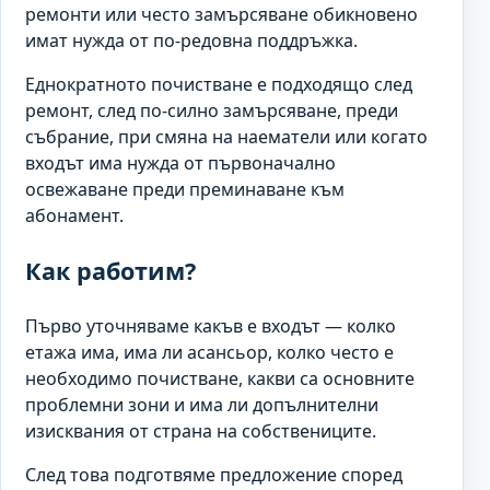
ремонти или често замърсяване обикновено
имат нужда от по-редовна поддръжка.
Еднократното почистване е подходящо след
ремонт, след по-силно замърсяване, преди
събрание, при смяна на наематели или когато
входът има нужда от първоначално
освежаване преди преминаване към
абонамент.
Как работим?
Първо уточняваме какъв е входът — колко
етажа има, има ли асансьор, колко често е
необходимо почистване, какви са основните
проблемни зони и има ли допълнителни
изисквания от страна на собствениците.
След това подготвяме предложение според